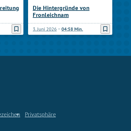
reitung
Die Hintergründe von
Fronleichnam
bookmark_border
bookmark_border
3. Juni 2026
04:58 Min.
ezeichen
Privatsphäre