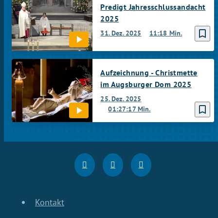
Predigt Jahresschlussandacht
2025
bookmark_border
31. Dez. 2025
11:18 Min.
Aufzeichnung - Christmette
im Augsburger Dom 2025
25. Dez. 2025
bookmark_border
01:27:17 Min.
Kontakt