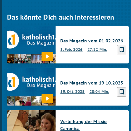
Das könnte Dich auch interessieren
Das Magazin vom 01.02.2026
bookmark_border
1. Feb. 2026
27:22 Min.
Das Magazin vom 19.10.2025
bookmark_border
19. Okt. 2025
28:04 Min.
Verleihung der Missio
Canonica