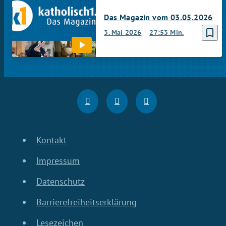
Das Magazin vom 03.05.2026
bookmark_border
3. Mai 2026
27:53 Min.
Kontakt
Impressum
Datenschutz
Barrierefreiheitserklärung
Lesezeichen