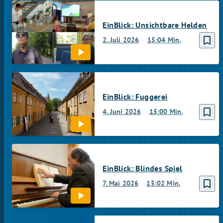
EinBlick: Unsichtbare Helden
bookmark_border
2. Juli 2026
15:04 Min.
EinBlick: Fuggerei
bookmark_border
4. Juni 2026
15:00 Min.
EinBlick: Blindes Spiel
bookmark_border
7. Mai 2026
15:02 Min.