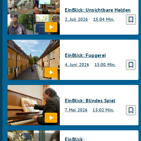
EinBlick: Unsichtbare Helden
bookmark_border
2. Juli 2026
15:04 Min.
EinBlick: Fuggerei
bookmark_border
4. Juni 2026
15:00 Min.
EinBlick: Blindes Spiel
bookmark_border
7. Mai 2026
15:02 Min.
EinBlick: