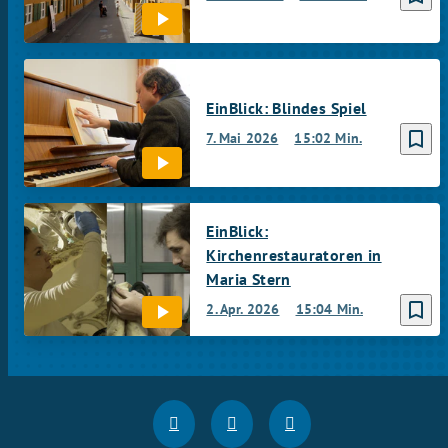
EinBlick: Blindes Spiel
bookmark_border
7. Mai 2026
15:02 Min.
EinBlick:
Kirchenrestauratoren in
Maria Stern
bookmark_border
2. Apr. 2026
15:04 Min.