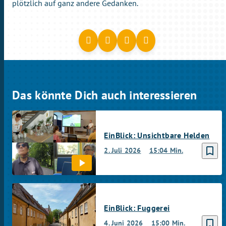
plötzlich auf ganz andere Gedanken.
Das könnte Dich auch interessieren
EinBlick: Unsichtbare Helden
bookmark_border
2. Juli 2026
15:04 Min.
EinBlick: Fuggerei
bookmark_border
4. Juni 2026
15:00 Min.