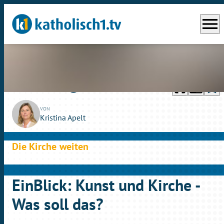
menu
headphones
chrome_reader_mode
bookmark_border
play_circle_outline
Di., 10.09.2024
14:57
VON
Kristina Apelt
Die Kirche weiten
EinBlick: Kunst und Kirche -
Was soll das?