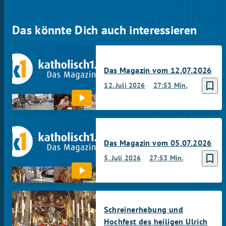
Das könnte Dich auch interessieren
Das Magazin vom 12.07.2026
bookmark_border
12. Juli 2026
27:53 Min.
Das Magazin vom 05.07.2026
bookmark_border
5. Juli 2026
27:53 Min.
Schreinerhebung und
Hochfest des heiligen Ulrich