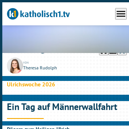
menu
headphones
chrome_reader_mode
bookmark_border
play_circle_outline
Mi., 08.07.2026
07:12
VON
Theresa Rudolph
Ulrichswoche 2026
Ein Tag auf Männerwallfahrt