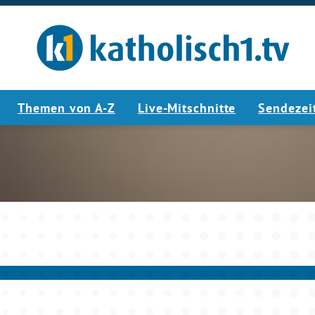
Themen von A-Z
Live-Mitschnitte
Sendezei
5:01