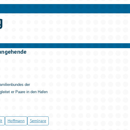
g
r angehende
Familienbundes der
leitet er Paare in den Hafen
it
Hoffmann
Seminare