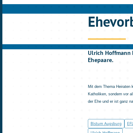
Ehevor
Ulrich Hoffmann 
Ehepaare.
Mit dem Thema Heiraten ke
Katholiken, sondern vor a
der Ehe und er ist ganz n
Bistum Augsburg
EF
Ulrich Hoffmann