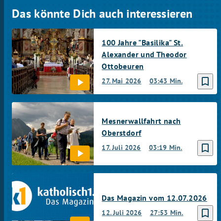
Das könnte Dich auch interessieren
100 Jahre "Basilika" St.
Alexander und Theodor
Ottobeuren
bookmark_border
27. Mai 2026
03:43 Min.
Mesnerwallfahrt nach
Oberstdorf
bookmark_border
17. Juli 2026
03:19 Min.
Das Magazin vom 12.07.2026
bookmark_border
12. Juli 2026
27:53 Min.