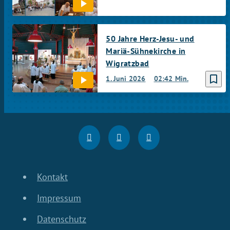
50 Jahre Herz-Jesu- und
Mariä-Sühnekirche in
Wigratzbad
bookmark_border
1. Juni 2026
02:42 Min.
Kontakt
Impressum
Datenschutz