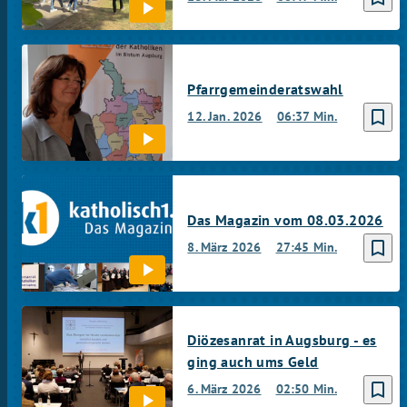
Pfarrgemeinderatswahl
bookmark_border
12. Jan. 2026
06:37 Min.
Das Magazin vom 08.03.2026
bookmark_border
8. März 2026
27:45 Min.
Diözesanrat in Augsburg - es
ging auch ums Geld
bookmark_border
6. März 2026
02:50 Min.