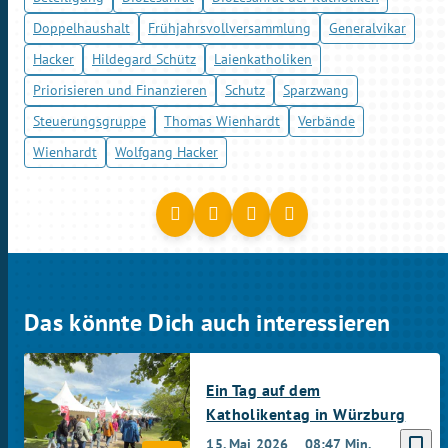
Doppelhaushalt
Frühjahrsvollversammlung
Generalvikar
Hacker
Hildegard Schütz
Laienkatholiken
Priorisieren und Finanzieren
Schutz
Sparzwang
Steuerungsgruppe
Thomas Wienhardt
Verbände
Wienhardt
Wolfgang Hacker
Das könnte Dich auch interessieren
Ein Tag auf dem
Katholikentag in Würzburg
bookmark_border
15. Mai 2026
08:47 Min.