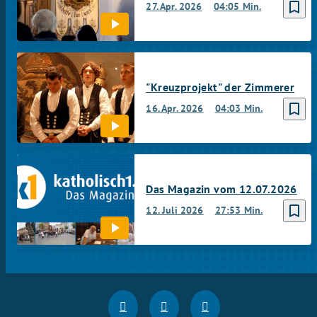
bookmark_border
27. Apr. 2026
04:05 Min.
"Kreuzprojekt" der Zimmerer
bookmark_border
16. Apr. 2026
04:03 Min.
Das Magazin vom 12.07.2026
bookmark_border
12. Juli 2026
27:53 Min.