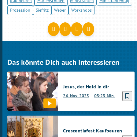
Kaufbeuren
Marienschulen
Ministranten
Ministrantentag
Prozession
Siefritz
Weber
Workshops
Das könnte Dich auch interessieren
Jesus, der Held in dir
bookmark_border
26. Nov. 2025
03:23 Min.
Crescentiafest Kaufbeuren