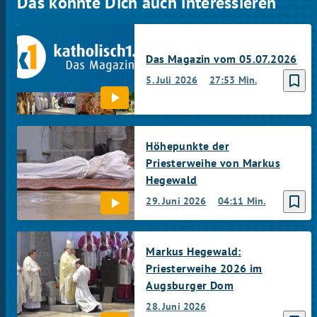
Das könnte Dich auch interessieren
Das Magazin vom 05.07.2026
bookmark_border
5. Juli 2026
27:53 Min.
Höhepunkte der
Priesterweihe von Markus
Hegewald
bookmark_border
29. Juni 2026
04:11 Min.
Markus Hegewald:
Priesterweihe 2026 im
Augsburger Dom
28. Juni 2026