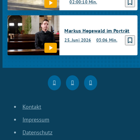
bookmark_border
02:00:10 Min.
Markus Hegewald im Porträt
bookmark_border
25. Juni 2026
03:06 Min.
Kontakt
Impressum
Datenschutz