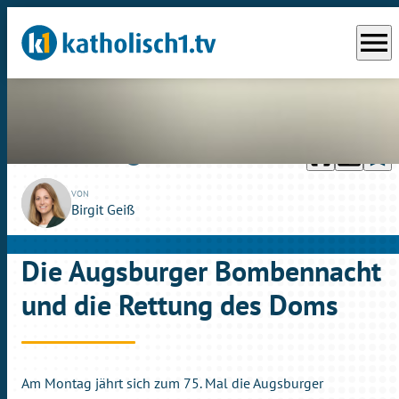
menu
headphones
chrome_reader_mode
bookmark_border
play_circle_outline
So., 24.02.2019
05:49
VON
Birgit Geiß
Die Augsburger Bombennacht
und die Rettung des Doms
Am Montag jährt sich zum 75. Mal die Augsburger