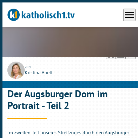
menu
headphones
chrome_reader_mode
bookmark_border
play_circle_outline
So., 06.10.2019
06:45
VON
Kristina Apelt
Der Augsburger Dom im
Portrait - Teil 2
Im zweiten Teil unseres Streifzuges durch den Augsburger