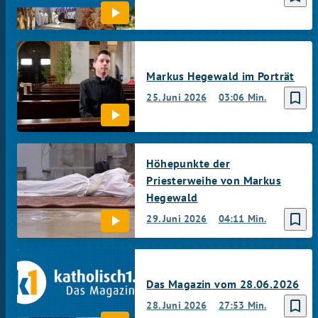
Markus Hegewald im Porträt
bookmark_border
25. Juni 2026
03:06 Min.
Höhepunkte der
Priesterweihe von Markus
Hegewald
bookmark_border
29. Juni 2026
04:11 Min.
Das Magazin vom 28.06.2026
bookmark_border
28. Juni 2026
27:53 Min.