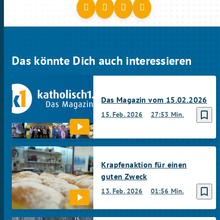
Das könnte Dich auch interessieren
Das Magazin vom 15.02.2026
bookmark_border
15. Feb. 2026
27:53 Min.
Krapfenaktion für einen
guten Zweck
bookmark_border
13. Feb. 2026
01:56 Min.