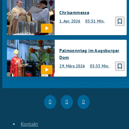
Chrisammesse
bookmark_border
1. Apr. 2026
03:31 Min.
Palmsonntag im Augsburger
Dom
bookmark_border
29. März 2026
03:33 Min.
Kontakt