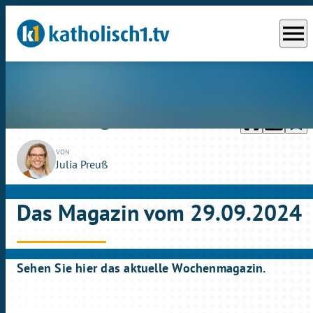
menu
headphones
chrome_reader_mode
bookmark_border
play_circle_outline
So., 29.09.2024
27:53
VON
Julia Preuß
Das Magazin vom 29.09.2024
Sehen Sie hier das aktuelle Wochenmagazin.