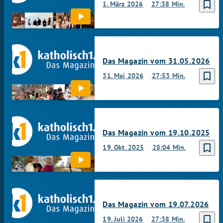
bookmark_border
1. März 2026
27:38 Min.
Das Magazin vom 31.05.2026
bookmark_border
31. Mai 2026
27:53 Min.
Das Magazin vom 19.10.2025
bookmark_border
19. Okt. 2025
28:04 Min.
Das Magazin vom 19.07.2026
bookmark_border
19. Juli 2026
27:38 Min.