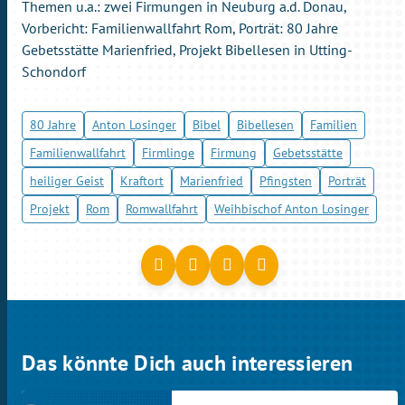
Themen u.a.: zwei Firmungen in Neuburg a.d. Donau,
Vorbericht: Familienwallfahrt Rom, Porträt: 80 Jahre
Gebetsstätte Marienfried, Projekt Bibellesen in Utting-
Schondorf
80 Jahre
Anton Losinger
Bibel
Bibellesen
Familien
Familienwallfahrt
Firmlinge
Firmung
Gebetsstätte
heiliger Geist
Kraftort
Marienfried
Pfingsten
Porträt
Projekt
Rom
Romwallfahrt
Weihbischof Anton Losinger
Das könnte Dich auch interessieren