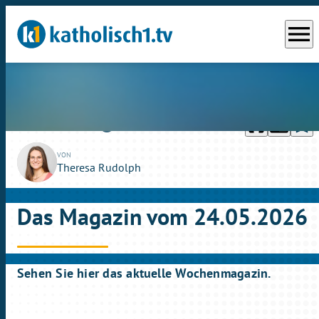
menu
headphones
chrome_reader_mode
bookmark_border
play_circle_outline
So., 24.05.2026
27:59
VON
Theresa Rudolph
Das Magazin vom 24.05.2026
Sehen Sie hier das aktuelle Wochenmagazin.