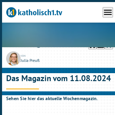
menu
headphones
chrome_reader_mode
bookmark_border
play_circle_outline
So., 11.08.2024
27:40
VON
Julia Preuß
Das Magazin vom 11.08.2024
Sehen Sie hier das aktuelle Wochenmagazin.