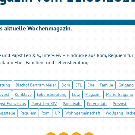
as aktuelle Wochenmagazin.
 und Papst Leo XIV., Interview – Eindrücke aus Rom, Requiem für 
biläum Ehe-, Familien- und Lebensberatung
atung
Bischof Bertram Meier
Dom
EFL
Ehe
Familie
Galgano
evost
Konklave
Lebensberatung
Lutz
Magazin
Mario Galgano
pst Franziskus
Papst Leo XIV.
Papstwahl
Petersplatz
Prevost
gsstelle
Requiem
Rom
UP
Wohngemeinschaft
Wolfgang Hacke