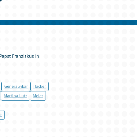
Papst Franziskus in
Generalvikar
Hacker
Martina Lutz
Meier
r