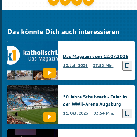
Das könnte Dich auch interessieren
Das Magazin vom 12.07.2026
bookmark_border
12. Juli 2026
27:53 Min.
50 Jahre Schulwerk - Feier in
der WWK-Arena Augsburg
bookmark_border
11. Okt. 2025
03:54 Min.