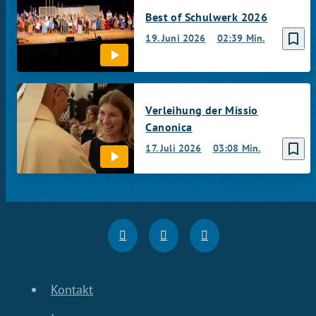
Best of Schulwerk 2026
bookmark_border
19. Juni 2026
02:39 Min.
Verleihung der Missio
Canonica
bookmark_border
17. Juli 2026
03:08 Min.
Kontakt