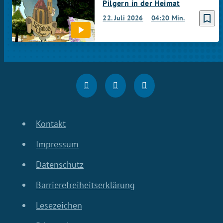
Pilgern in der Heimat
bookmark_border
22. Juli 2026
04:20 Min.
Kontakt
Impressum
Datenschutz
Barrierefreiheitserklärung
Lesezeichen