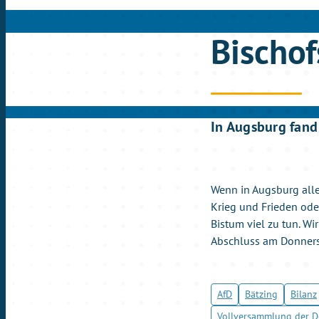
Bischof
In Augsburg fand
Wenn in Augsburg all
Krieg und Frieden ode
Bistum viel zu tun. W
Abschluss am Donnerst
AfD
Bätzing
Bilanz
Vollversammlung der D