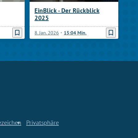
EinBlick - Der Rückblick
2025
bookmark_border
bookmark_border
8. Jan. 2026
15:04 Min.
ezeichen
Privatsphäre