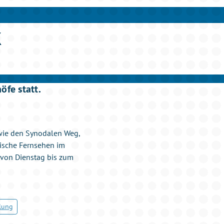
k
fe statt.
wie den Synodalen Weg,
lische Fernsehen im
h von Dienstag bis zum
lung