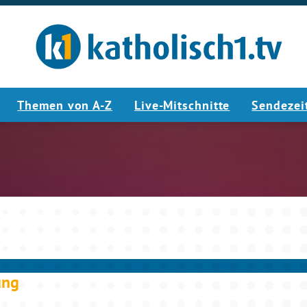
Themen von A-Z
Live-Mitschnitte
Sendezei
5:08
ung