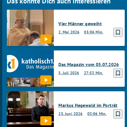
Das könnte Dich auch interessieren
Vier Männer geweiht
bookmark_border
2. Mai 2026
05:06 Min.
Das Magazin vom 05.07.2026
bookmark_border
5. Juli 2026
27:53 Min.
Markus Hegewald im Porträt
bookmark_border
25. Juni 2026
03:06 Min.