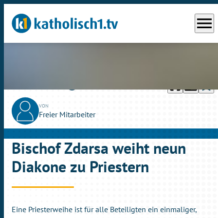
menu
headphones
chrome_reader_mode
bookmark_border
play_circle_outline
So., 03.07.2016
04:37
VON
Freier Mitarbeiter
Bischof Zdarsa weiht neun
Diakone zu Priestern
Eine Priesterweihe ist für alle Beteiligten ein einmaliger,