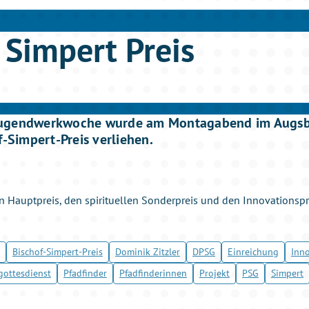
 Simpert Preis
ugendwerkwoche wurde am Montagabend im Augsbu
f-Simpert-Preis verliehen.
en Hauptpreis, den spirituellen Sonderpreis und den Innovationsp
Bischof-Simpert-Preis
Dominik Zitzler
DPSG
Einreichung
Inno
gottesdienst
Pfadfinder
Pfadfinderinnen
Projekt
PSG
Simpert