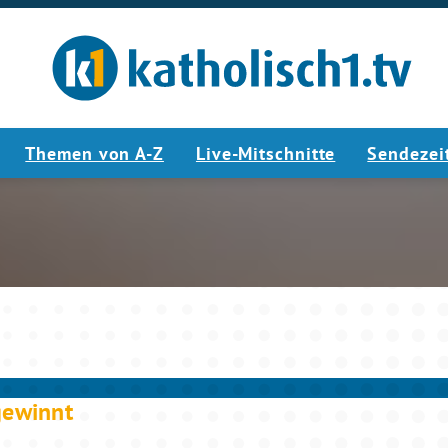
Themen von A-Z
Live-Mitschnitte
Sendezei
4:16
gewinnt