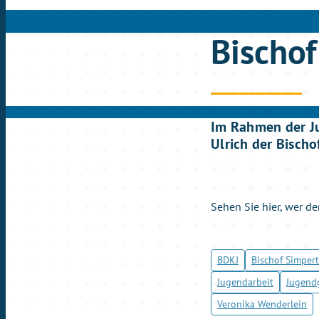
Bischof
Im Rahmen der J
Ulrich der Bischo
Sehen Sie hier, wer d
BDKJ
Bischof Simpert
Jugendarbeit
Jugend
Veronika Wenderlein