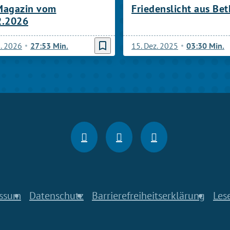
Magazin vom
Friedenslicht aus Be
2.2026
bookmark_border
b. 2026
27:53 Min.
15. Dez. 2025
03:30 Min.
ssum
Datenschutz
Barrierefreiheitserklärung
Les