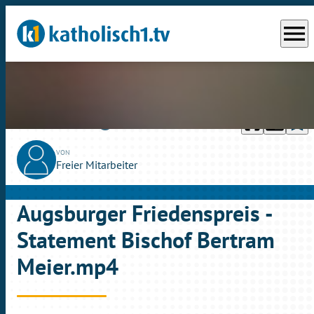
menu
headphones
chrome_reader_mode
bookmark_border
play_circle_outline
So., 11.10.2020
02:20
VON
Freier Mitarbeiter
Augsburger Friedenspreis -
Statement Bischof Bertram
Meier.mp4