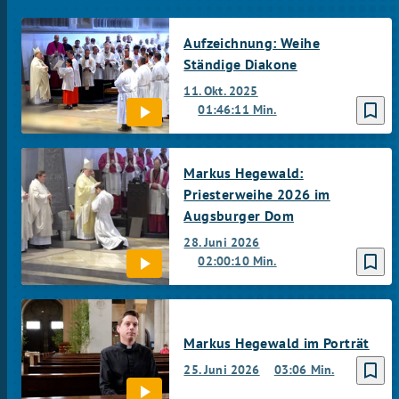
Aufzeichnung: Weihe
Ständige Diakone
11. Okt. 2025
bookmark_border
01:46:11 Min.
Markus Hegewald:
Priesterweihe 2026 im
Augsburger Dom
28. Juni 2026
bookmark_border
02:00:10 Min.
Markus Hegewald im Porträt
bookmark_border
25. Juni 2026
03:06 Min.