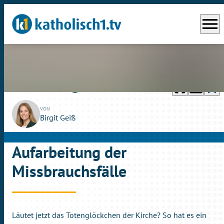
menu
headphones
chrome_reader_mode
bookmark_border
play_circle_outline
So., 30.01.2022
06:12
VON
Birgit Geiß
Aufarbeitung der
Missbrauchsfälle
Läutet jetzt das Totenglöckchen der Kirche? So hat es ein