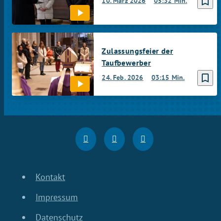
bookmark_border
10. März 2026
05:32 Min.
Zulassungsfeier der
Taufbewerber
bookmark_border
24. Feb. 2026
03:15 Min.
Kontakt
Impressum
Datenschutz