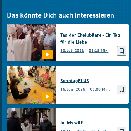
Das könnte Dich auch interessieren
Tag der Ehejubilare - Ein Tag
für die Liebe
bookmark_border
10. Juli 2026
03:15 Min.
SonntagPLUS
bookmark_border
16. Juni 2026
03:00 Min.
Ja, ich will!