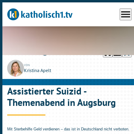
menu
headphones
chrome_reader_mode
bookmark_border
play_circle_outline
So., 12.02.2023
01:46
VON
Kristina Apelt
Assistierter Suizid -
Themenabend in Augsburg
Mit Sterbehilfe Geld verdienen – das ist in Deutschland nicht verboten.