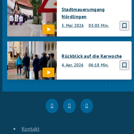
Stadtmauerumgang
Nördlingen
bookmark_border
5. Mai 2026
05:05 Min.
Rückblick auf die Karwoche
bookmark_border
4. Apr. 2026
06:18 Min.
Kontakt