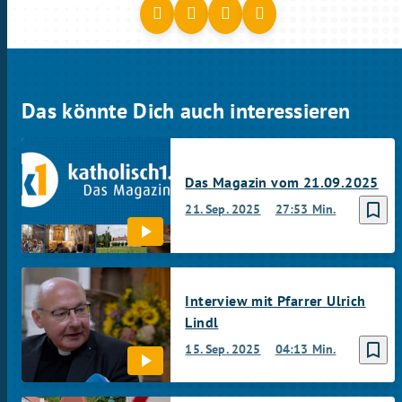
Das könnte Dich auch interessieren
Das Magazin vom 21.09.2025
bookmark_border
21. Sep. 2025
27:53 Min.
Interview mit Pfarrer Ulrich
Lindl
bookmark_border
15. Sep. 2025
04:13 Min.