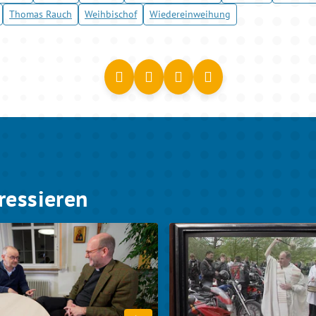
Thomas Rauch
Weihbischof
Wiedereinweihung
ressieren