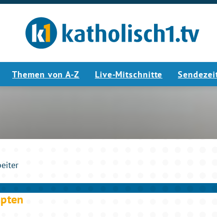
Themen von A-Z
Live-Mitschnitte
Sendezei
3:40
beiter
mpten