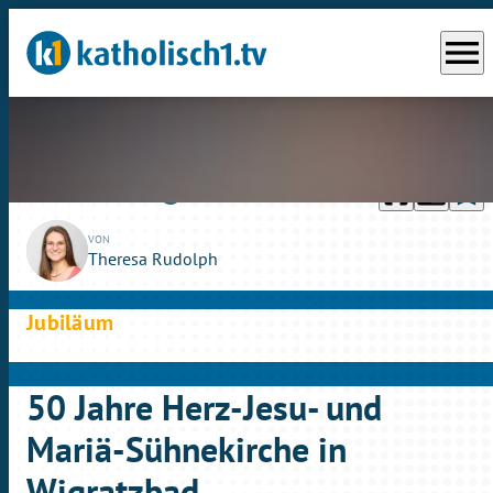
menu
headphones
chrome_reader_mode
bookmark_border
play_circle_outline
Mo., 01.06.2026
02:42
VON
Theresa Rudolph
Jubiläum
50 Jahre Herz-Jesu- und
Mariä-Sühnekirche in
Wigratzbad