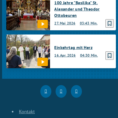
100 Jahre "Basilika" St.
Alexander und Theodor
Ottobeuren
bookmark_border
27. Mai 2026
03:43 Min.
Einkehrtag mit Herz
bookmark_border
16. Apr. 2026
04:30 Min.
Kontakt