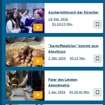
Aschermittwoch der Künstler
18. Feb. 2026
bookmark_border
01:10:23 Min.
"Kartoffelaktion" kommt zum
Abschluss
bookmark_border
2. Okt. 2025
03:15 Min.
Feier des Letzten
Abendmahls
bookmark_border
2. Apr. 2026
01:28:41 Min.