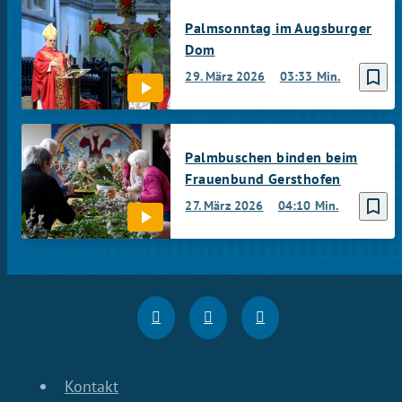
Palmsonntag im Augsburger
Dom
bookmark_border
29. März 2026
03:33 Min.
Palmbuschen binden beim
Frauenbund Gersthofen
bookmark_border
27. März 2026
04:10 Min.
Kontakt