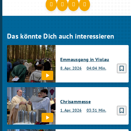
Das könnte Dich auch interessieren
Emmausgang in Violau
bookmark_border
8. Apr. 2026
04:04 Min.
Chrisammesse
bookmark_border
1. Apr. 2026
03:31 Min.