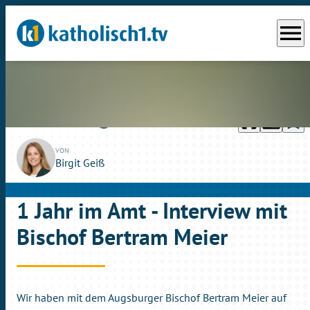
menu
headphones
chrome_reader_mode
bookmark_border
play_circle_outline
So., 06.06.2021
13:57
VON
Birgit Geiß
1 Jahr im Amt - Interview mit
Bischof Bertram Meier
Wir haben mit dem Augsburger Bischof Bertram Meier auf