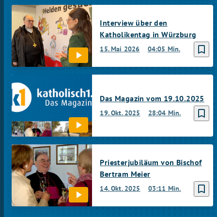
Interview über den
Katholikentag in Würzburg
bookmark_border
15. Mai 2026
04:05 Min.
Das Magazin vom 19.10.2025
bookmark_border
19. Okt. 2025
28:04 Min.
Priesterjubiläum von Bischof
Bertram Meier
bookmark_border
14. Okt. 2025
03:11 Min.