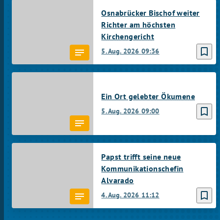
Osnabrücker Bischof weiter
Richter am höchsten
Kirchengericht
bookmark_border
5. Aug. 2026
09:36
Ein Ort gelebter Ökumene
bookmark_border
5. Aug. 2026
09:00
Papst trifft seine neue
Kommunikationschefin
Alvarado
bookmark_border
4. Aug. 2026
11:12