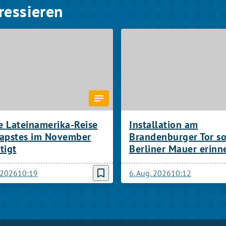
ressieren
e Lateinamerika-Reise
Installation am
Papstes im November
Brandenburger Tor so
tigt
Berliner Mauer erinn
bookmark_border
. 2026
10:19
6. Aug. 2026
10:12