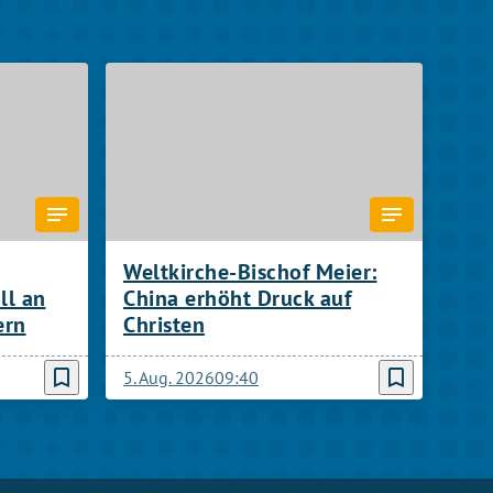
Weltkirche-Bischof Meier:
ll an
China erhöht Druck auf
ern
Christen
bookmark_border
bookmark_border
5. Aug. 2026
09:40