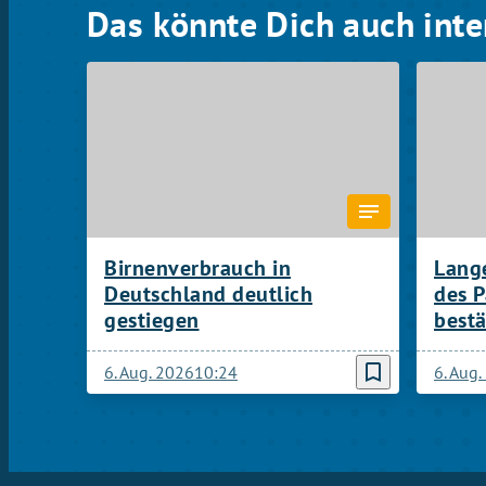
Das könnte Dich auch inte
Birnenverbrauch in
Lang
Deutschland deutlich
des 
gestiegen
bestä
bookmark_border
6. Aug. 2026
10:24
6. Aug