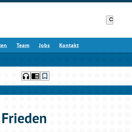
search
ten
Team
Jobs
Kontakt
headphones
chrome_reader_mode
bookmark_border
 Frieden