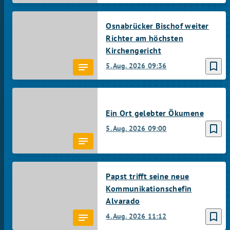
Osnabrücker Bischof weiter
Richter am höchsten
Kirchengericht
bookmark_border
5. Aug. 2026
09:36
Ein Ort gelebter Ökumene
bookmark_border
5. Aug. 2026
09:00
Papst trifft seine neue
Kommunikationschefin
Alvarado
bookmark_border
4. Aug. 2026
11:12