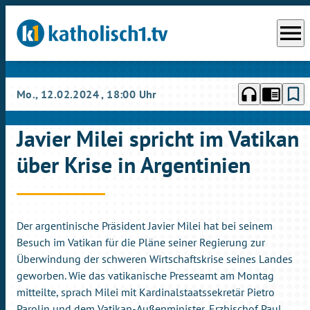
menu
headphones
chrome_reader_mode
bookmark_border
Mo., 12.02.2024
, 18:00 Uhr
Javier Milei spricht im Vatikan
über Krise in Argentinien
Der argentinische Präsident Javier Milei hat bei seinem
Besuch im Vatikan für die Pläne seiner Regierung zur
Überwindung der schweren Wirtschaftskrise seines Landes
geworben. Wie das vatikanische Presseamt am Montag
mitteilte, sprach Milei mit Kardinalstaatssekretär Pietro
Parolin und dem Vatikan-Außenminister, Erzbischof Paul