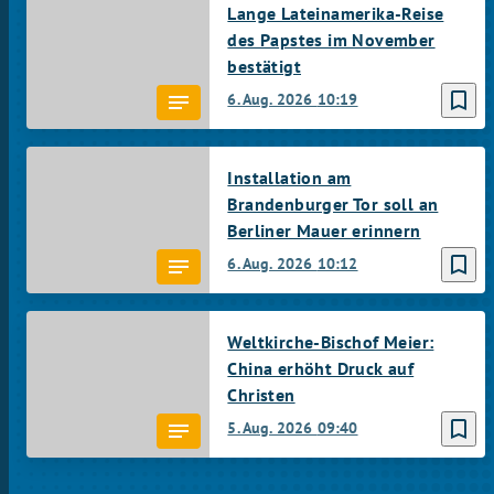
Lange Lateinamerika-Reise
des Papstes im November
bestätigt
bookmark_border
6. Aug. 2026
10:19
Installation am
Brandenburger Tor soll an
Berliner Mauer erinnern
bookmark_border
6. Aug. 2026
10:12
Weltkirche-Bischof Meier:
China erhöht Druck auf
Christen
bookmark_border
5. Aug. 2026
09:40