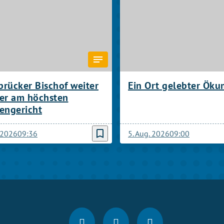
rücker Bischof weiter
Ein Ort gelebter Ök
ter am höchsten
engericht
bookmark_border
. 2026
09:36
5. Aug. 2026
09:00