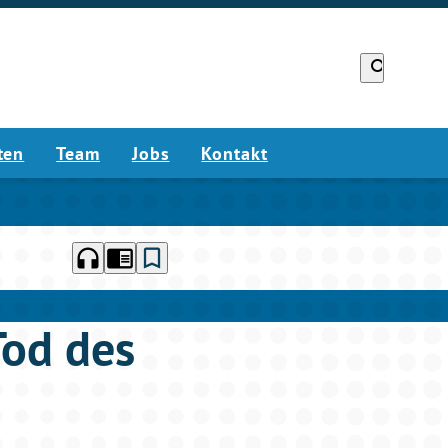
search
ten
Team
Jobs
Kontakt
headphones
chrome_reader_mode
bookmark_border
Tod des