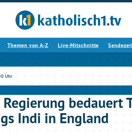
Themen von A-Z
Live-Mitschnitte
Sendezei
00 Uhr
s Regierung bedauert 
gs Indi in England