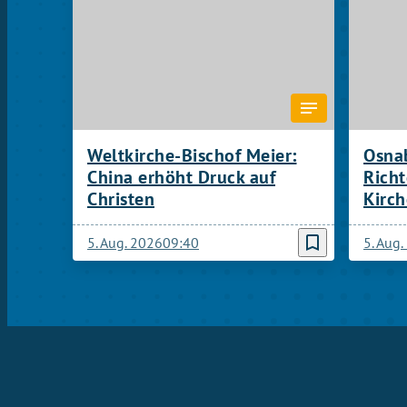
Weltkirche-Bischof Meier:
Osnab
China erhöht Druck auf
Rich
Christen
Kirch
bookmark_border
5. Aug. 2026
09:40
5. Aug