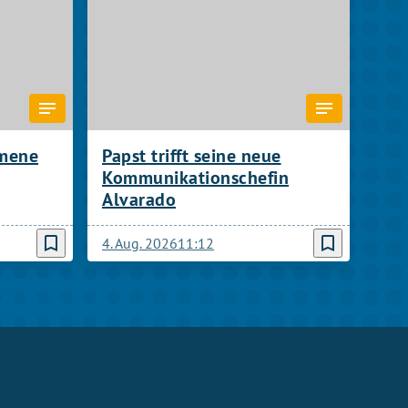
umene
Papst trifft seine neue
Kommunikationschefin
Alvarado
bookmark_border
bookmark_border
4. Aug. 2026
11:12