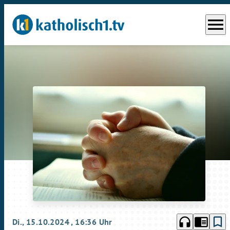
menu
headphones
chrome_reader_mode
bookmark_border
Di., 15.10.2024
, 16:36 Uhr