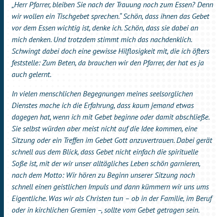
„Herr Pfarrer, bleiben Sie nach der Trauung noch zum Essen? Denn
wir wollen ein Tischgebet sprechen.“ Schön, dass ihnen das Gebet
vor dem Essen wichtig ist, denke ich. Schön, dass sie dabei an
mich denken. Und trotzdem stimmt mich das nachdenklich.
Schwingt dabei doch eine gewisse Hilflosigkeit mit, die ich öfters
feststelle: Zum Beten, da brauchen wir den Pfarrer, der hat es ja
auch gelernt.
In vielen menschlichen Begegnungen meines seelsorglichen
Dienstes mache ich die Erfahrung, dass kaum jemand etwas
dagegen hat, wenn ich mit Gebet beginne oder damit abschließe.
Sie selbst würden aber meist nicht auf die Idee kommen, eine
Sitzung oder ein Treffen im Gebet Gott anzuvertrauen. Dabei gerät
schnell aus dem Blick, dass Gebet nicht einfach die spirituelle
Soße ist, mit der wir unser alltägliches Leben schön garnieren,
nach dem Motto: Wir hören zu Beginn unserer Sitzung noch
schnell einen geistlichen Impuls und dann kümmern wir uns ums
Eigentliche. Was wir als Christen tun – ob in der Familie, im Beruf
oder in kirchlichen Gremien –, sollte vom Gebet getragen sein.