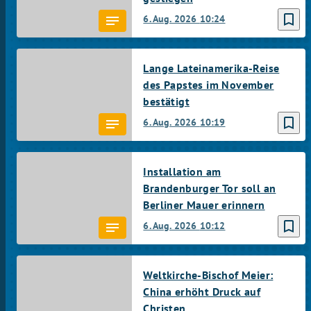
bookmark_border
6. Aug. 2026
10:24
Lange Lateinamerika-Reise
des Papstes im November
bestätigt
bookmark_border
6. Aug. 2026
10:19
Installation am
Brandenburger Tor soll an
Berliner Mauer erinnern
bookmark_border
6. Aug. 2026
10:12
Weltkirche-Bischof Meier:
China erhöht Druck auf
Christen