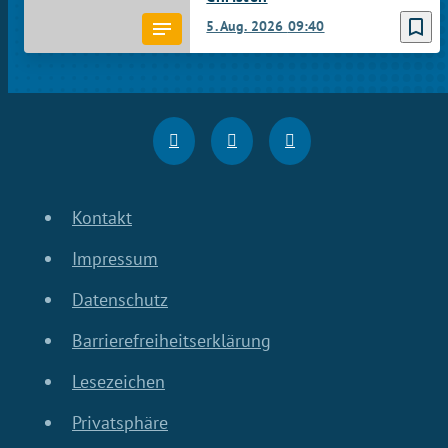
bookmark_border
5. Aug. 2026
09:40
Kontakt
Impressum
Datenschutz
Barrierefreiheitserklärung
Lesezeichen
Privatsphäre