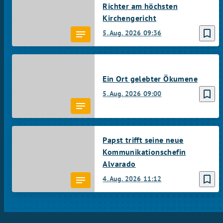
Richter am höchsten
Kirchengericht
bookmark_border
5. Aug. 2026
09:36
Ein Ort gelebter Ökumene
bookmark_border
5. Aug. 2026
09:00
Papst trifft seine neue
Kommunikationschefin
Alvarado
bookmark_border
4. Aug. 2026
11:12