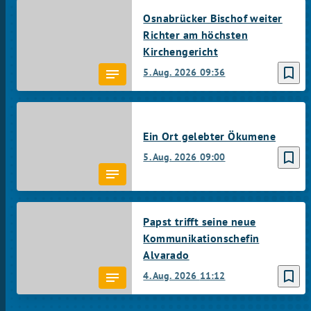
Osnabrücker Bischof weiter
Richter am höchsten
Kirchengericht
bookmark_border
5. Aug. 2026
09:36
Ein Ort gelebter Ökumene
bookmark_border
5. Aug. 2026
09:00
Papst trifft seine neue
Kommunikationschefin
Alvarado
bookmark_border
4. Aug. 2026
11:12