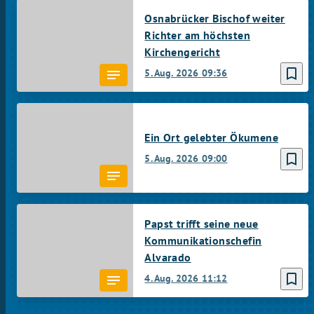
Osnabrücker Bischof weiter
Richter am höchsten
Kirchengericht
bookmark_border
5. Aug. 2026
09:36
Ein Ort gelebter Ökumene
bookmark_border
5. Aug. 2026
09:00
Papst trifft seine neue
Kommunikationschefin
Alvarado
bookmark_border
4. Aug. 2026
11:12