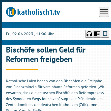
menu
headphones
chrome_reader_mode
bookmark_border
Fr., 02.06.2023
, 11:00 Uhr
Bischöfe sollen Geld für
Reformen freigeben
Katholische Laien haben von den Bischöfen die Freigabe
von Finanzmitteln für vereinbarte Reformen gefordert. „Wir
erwarten, dass die deutschen Bischöfe den Reformprozess
des Synodalen Wegs fortsetzen“, sagte die Präsidentin des
Zentralkomitees der deutschen Katholiken (ZdK), Irme
Stetter-Karp, in Berlin.