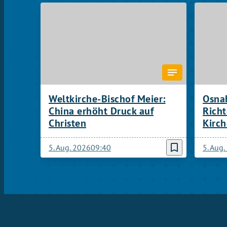
Weltkirche-Bischof Meier:
Osnab
China erhöht Druck auf
Rich
Christen
Kirch
bookmark_border
5. Aug. 2026
09:40
5. Aug