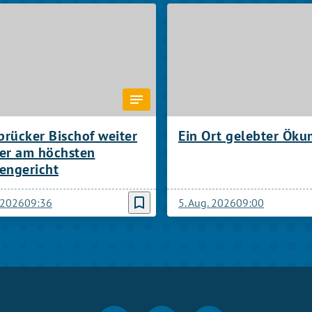
rücker Bischof weiter
Ein Ort gelebter Ök
ter am höchsten
engericht
bookmark_border
. 2026
09:36
5. Aug. 2026
09:00