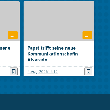
umene
Papst trifft seine neue
Kommunikationschefin
Alvarado
bookmark_border
bookmark_border
4. Aug. 2026
11:12