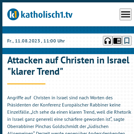
menu
headphones
chrome_reader_mode
bookmark_border
Fr., 11.08.2023
, 11:00 Uhr
Attacken auf Christen in Israel
"klarer Trend"
Angriffe auf Christen in Israel sind nach Worten des
Präsidenten der Konferenz Europäischer Rabbiner keine
Einzelfälle. „Ich sehe da einen klaren Trend, weil die Rhetorik
in Israel ganz generell eine schärfere geworden ist“, sagte
Oberrabbiner Pinchas Goldschmidt der „Jüdischen
Allgemeinen“. Derzeit werde gegenüber Andersdenkenden