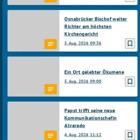
Osnabrücker Bischof weiter
Richter am höchsten
Kirchengericht
bookmark_border
5. Aug. 2026
09:36
Ein Ort gelebter Ökumene
bookmark_border
5. Aug. 2026
09:00
Papst trifft seine neue
Kommunikationschefin
Alvarado
bookmark_border
4. Aug. 2026
11:12