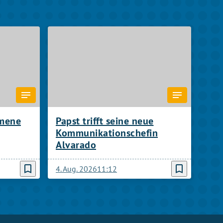
umene
Papst trifft seine neue
Kommunikationschefin
Alvarado
bookmark_border
bookmark_border
4. Aug. 2026
11:12