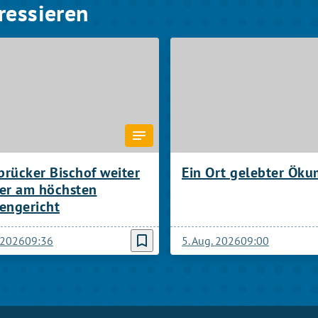
ressieren
rücker Bischof weiter
Ein Ort gelebter Ök
ter am höchsten
engericht
bookmark_border
. 2026
09:36
5. Aug. 2026
09:00