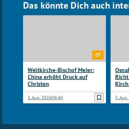
Das könnte Dich auch inte
Weltkirche-Bischof Meier:
Osnab
China erhöht Druck auf
Rich
Christen
Kirch
bookmark_border
5. Aug. 2026
09:40
5. Aug